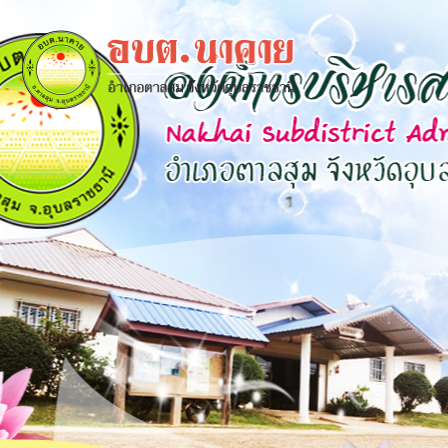
×
close
หน้า
หลัก
ข้อมูล
พื้น
ฐาน
บุคลากร
แผน
ยุทธศาสตร์
ข่าวสาร
กิจการ
สภา