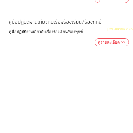
การ
ให้
คู่มือปฏิบัติงานเกี่ยวกับเรื่องร้องเรียน/ร้องทุกข์
บริการ
[ 29 เมษายน 2565
คู่มือปฏิบัติงานเกี่ยวกับเรื่องร้องเรียน/ร้องทุกข์
แผนการ
ดูรายละเอียด >>
ใช้
จ่าย
งบ
ประมาณ
ประจำ
ปี
การ
บริหาร
และ
พัฒนา
ทรัพยากร