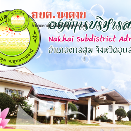
×
close
หน้า
หลัก
ข้อมูล
พื้น
ฐาน
บุคลากร
แผน
ยุทธศาสตร์
ข่าวสาร
กิจการ
สภา