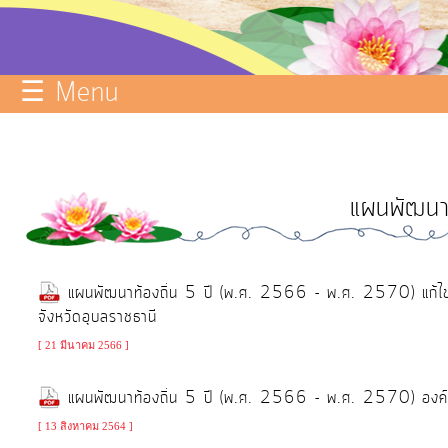
บริการ
ข้อมูล
☰ Menu
ITA
e-
Service
แผนพัฒนาท
Q&A
การ
จัดการ
แผนพัฒนาท้องถิ่น 5 ปี (พ.ศ. 2566 - พ.ศ. 2570) แก้ไข
ความ
จังหวัดอุบลราชธานี
รู้
[ 21 มีนาคม 2566 ]
การ
แผนพัฒนาท้องถิ่น 5 ปี (พ.ศ. 2566 - พ.ศ. 2570) องค์ก
ดำเนิน
งาน
[ 13 สิงหาคม 2564 ]