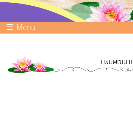
บริการ
ข้อมูล
☰ Menu
ITA
e-
Service
แผนพัฒนาก
Q&A
การ
จัดการ
ความ
รู้
การ
ดำเนิน
งาน