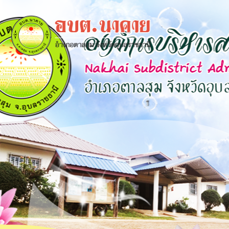
×
close
หน้า
หลัก
ข้อมูล
พื้น
ฐาน
บุคลากร
แผน
ยุทธศาสตร์
ข่าวสาร
กิจการ
สภา