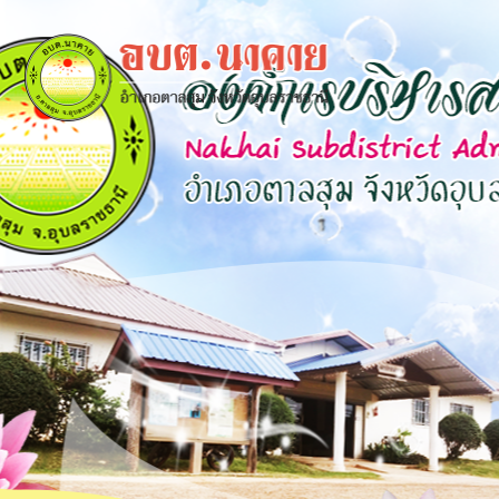
×
close
หน้า
หลัก
ข้อมูล
พื้น
ฐาน
บุคลากร
แผน
ยุทธศาสตร์
ข่าวสาร
กิจการ
สภา