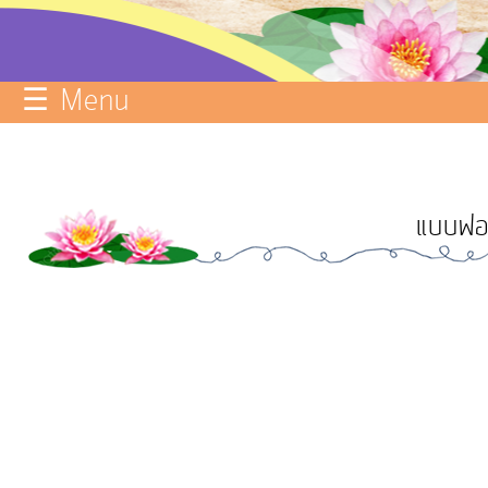
บริการ
ข้อมูล
☰ Menu
ITA
e-
Service
แบบฟอร
Q&A
การ
จัดการ
ความ
รู้
การ
ดำเนิน
งาน