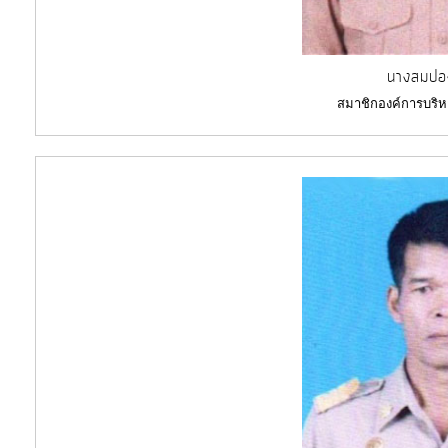
นางสมปอง
สมาชิกองค์การบริห