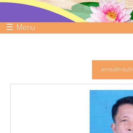
บริการ
ข้อมูล
☰ Menu
ITA
e-
Service
Q&A
สภาองค์การบริ
การ
จัดการ
ความ
รู้
การ
ดำเนิน
งาน