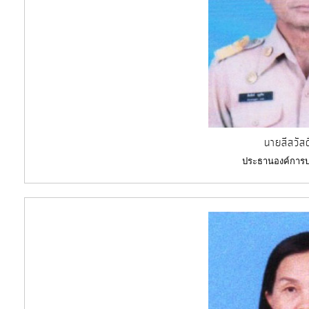
การ
ให้
บริการ
แผนการ
ใช้
จ่าย
งบ
นายสีสวัสด
ประมาณ
ประธานองค์การบ
ประจำ
ปี
การ
บริหาร
และ
พัฒนา
ทรัพยากร