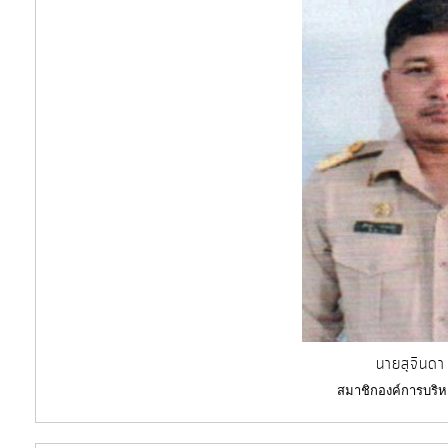
นายสุจินด
สมาชิกองค์การบริห