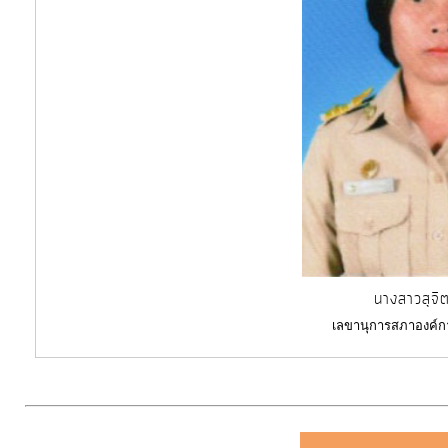
การ
ดำเนิน
การ
เพื่อ
ป้องกัน
การ
ทุจริต
มาตรการ
ภายใน
ป้องกัน
การ
นางสาวสุจิ
ทุจริต
เลขานุการสภาองค์ก
การ
ส่ง
เสริม
ความ