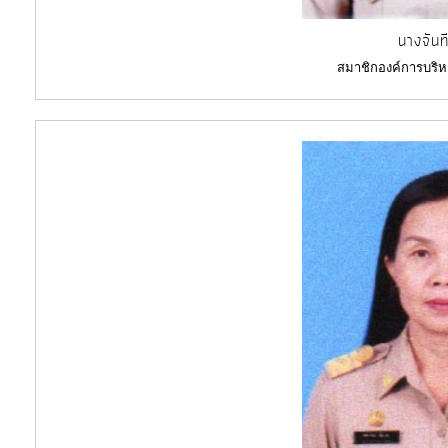
นางจันท
สมาชิกองค์การบริห