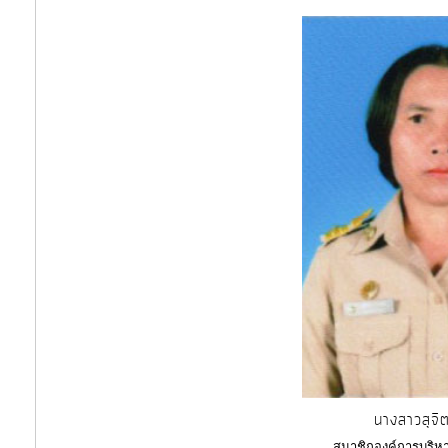
นางสาวสุจิ
สมาชิกองค์การบริหา