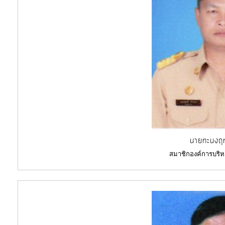
นายทะนงฤทธ
สมาชิกองค์การบริห