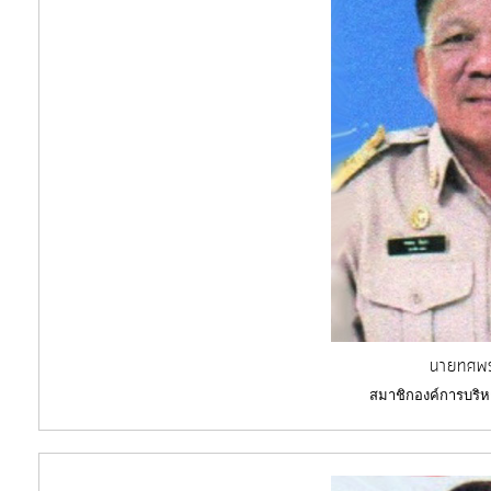
นายทศพร
สมาชิกองค์การบริห