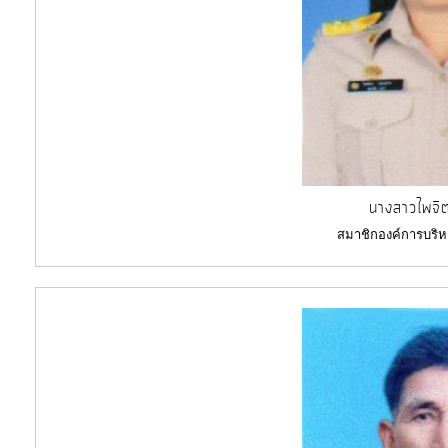
นางสาวไพจิ
สมาชิกองค์การบริห