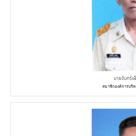
นายจันทร์เพ
สมาชิกองค์การบริห