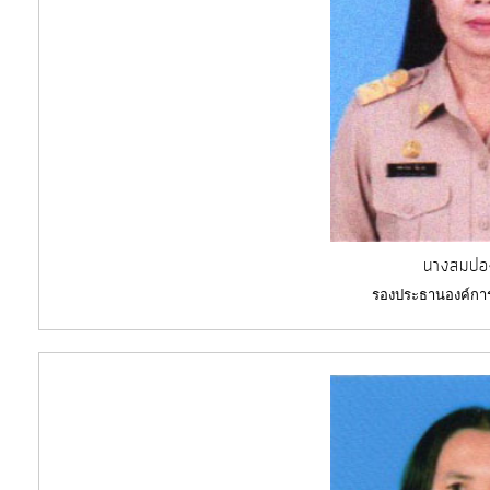
บุคคล
การ
จัด
ซื้อ
จัด
จ้าง
การ
เงิน
นางสมปอง
การ
รองประธานองค์กา
คลัง
แผนการ
ป้องกัน
การ
ทุจริต