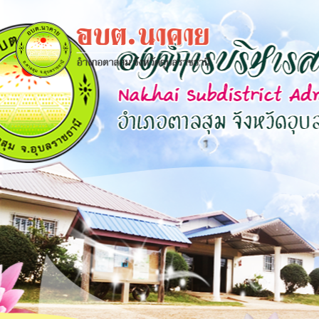
×
close
หน้า
หลัก
ข้อมูล
พื้น
ฐาน
บุคลากร
แผน
ยุทธศาสตร์
ข่าวสาร
กิจการ
สภา