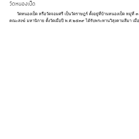
วัดหนองเป็ด
บุคคล
วัดหนองเป็ด หรือวัดจอมศรี เป็นวัดราษฎร์ ตั้งอยู่ที่บ้านหนองเป็ด หมู่ที
การ
คณะสงฆ์ มหานิกาย ตั้งวัดเมื่อปี พ.ศ.๒๕๓๙ ได้รับพระทานวิสุงคามสีมา เมื่
จัด
ซื้อ
จัด
จ้าง
การ
เงิน
การ
คลัง
แผนการ
ป้องกัน
การ
ทุจริต