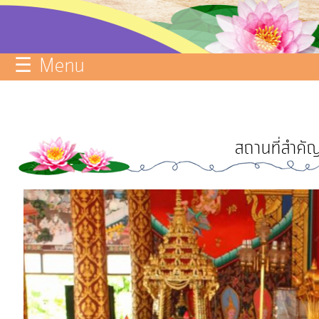
บริการ
ข้อมูล
☰ Menu
ITA
e-
Service
สถานที่สำคัญ
Q&A
การ
จัดการ
ความ
รู้
การ
ดำเนิน
งาน