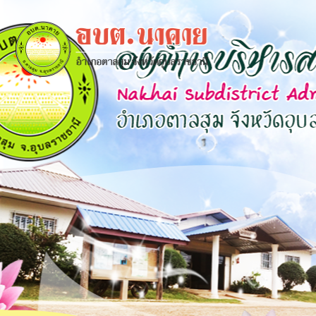
×
close
หน้า
หลัก
ข้อมูล
พื้น
ฐาน
บุคลากร
แผน
ยุทธศาสตร์
ข่าวสาร
กิจการ
สภา