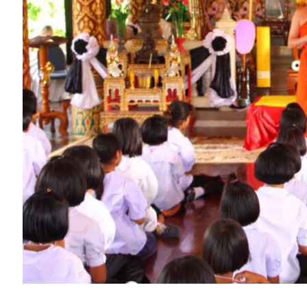
การ
ให้
บริการ
แผนการ
ใช้
จ่าย
งบ
ประมาณ
ประจำ
ปี
การ
บริหาร
และ
พัฒนา
ทรัพยากร