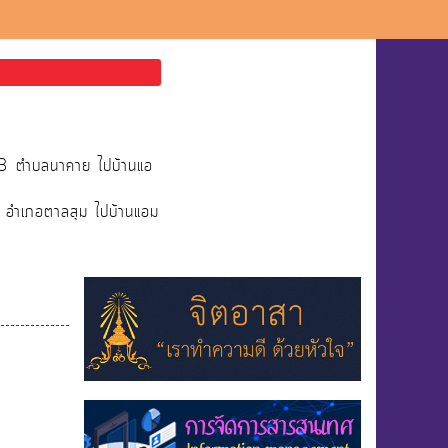
่13 ตำบลนาคาย ไปบ้านแอ
ย อำเภอตาลสุม ไปบ้านแอม