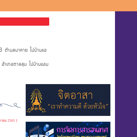
่13 ตำบลนาคาย ไปบ้านแอ
ย อำเภอตาลสุม ไปบ้านแอม
ษายน 2565 ]