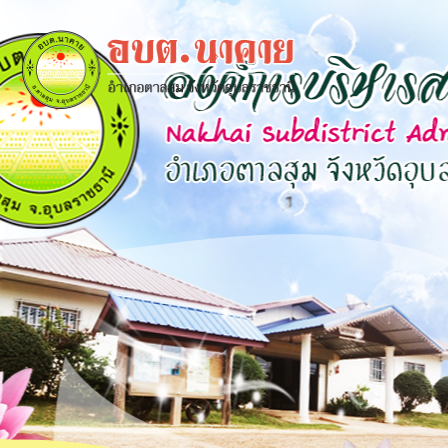
×
close
หน้า
หลัก
ข้อมูล
พื้น
ฐาน
บุคลากร
แผน
ยุทธศาสตร์
ข่าวสาร
กิจการ
สภา