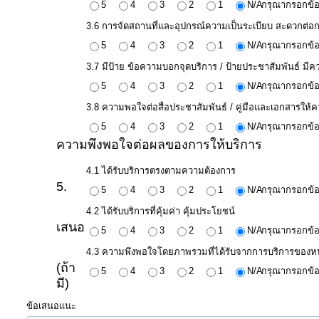
5
4
3
2
1
N/A
กรุณากรอกข้อ
โปร่งใส
3.6 การจัดสถานที่และอุปกรณ์ความเป็นระเบียบ สะดวกต่อก
ท้อง
5
4
3
2
1
N/A
กรุณากรอกข้อ
ถิ่น
3.7 มีป้าย ข้อความบอกจุดบริการ / ป้ายประชาสัมพันธ์ มี
ของ
5
4
3
2
1
N/A
กรุณากรอกข้อ
เรา
3.8 ความพอใจต่อสื่อประชาสัมพันธ์ / คู่มือและเอกสารให้คว
5
4
3
2
1
N/A
กรุณากรอกข้อ
ข้อมูล
ความพึงพอใจต่อผลของการให้บริการ
การ
4.1 ได้รับบริการตรงตามความต้องการ
ติดต่อ
5.
5
4
3
2
1
N/A
กรุณากรอกข้อ
4.2 ได้รับบริการที่คุ้มค่า คุ้มประโยชน์
เสนอ
5
4
3
2
1
N/A
กรุณากรอกข้อ
4.3 ความพึงพอใจโดยภาพรวมที่ได้รับจากการบริการของห
(ถ้า
5
4
3
2
1
N/A
กรุณากรอกข้อ
มี)
ข้อเสนอแนะ