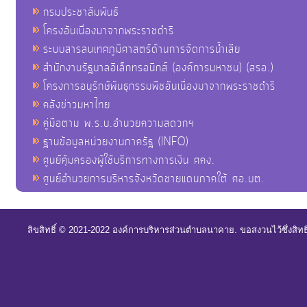
กรมประชาสัมพันธ์
โครงอันเนื่องมาจากพระราชดำริ
ระบบสารสนเทศภูมิศาสตร์ด้านการจัดการน้ำเสีย
สำนักงานรัฐบาลอิเล็กทรอนิกส์ (องค์การมหาชน) (สรอ.)
โครงการอนุรักษ์พันธุกรรมพืชอันเนื่องมาจากพระราชดำริ
คลังข่าวมหาไทย
คู่มือตาม พ.ร.บ.อำนวยความสดวกฯ
ฐานข้อมูลหน่วยงานภาครัฐ (INFO)
ศูนย์คุ้มครองผู้ใช้บริการทางการเงิน ศคง.
ศูนย์อำนวยการบริหารจังหวัดชายแดนภาคใต้ ศอ.บต.
ลิขสิทธิ์ © 2021-2022 องค์การบริหารส่วนตำบลนาคาย. ขอสงวนไว้ซึ่งสิท