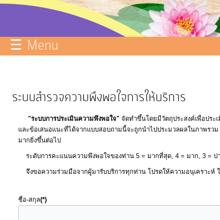
บริการ
ข้อมูล
☰ Menu
ITA
e-
Service
ระบบสำรวจความพึงพอใจการให้บริการ
Q&A
"ระบบการประเมินความพึงพอใจ"
จัดทำขึ้นโดยมีวัตถุประสงค์เพื่อปร
การ
และข้อเสนอแนะที่ได้จากแบบสอบถามนี้จะถูกนำไปประมวลผลในภาพรวม แล
จัดการ
มากยิ่งขึ้นต่อไป
ความ
ระดับการคะแนนความพึงพอใจของท่าน 5 = มากที
รู้
จึงขอความร่วมมือจากผู้มารับบริการทุกท่าน โปรดให้ความอนุเคราะห์ ใ
การ
ดำเนิน
ชื่อ-สกุล
(*)
งาน