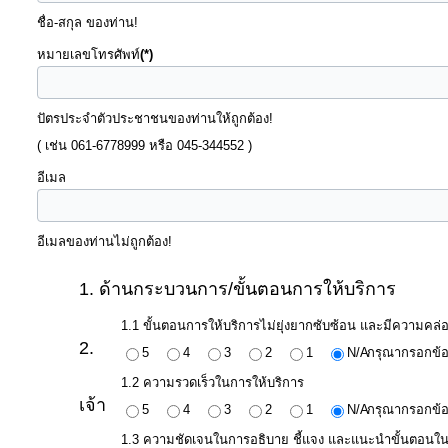
การ
ชื่อ-สกุล ของท่าน!
ให้
หมายเลขโทรศัพท์
(*)
บริการ
แผนการ
ปัตรประจำตัวประชาชนของท่านให้ถูกต้อง!
ใช้
( เช่น 061-6778999 หรือ 045-344552 )
จ่าย
อีเมล
งบ
ประมาณ
อีเมลของท่านไม่ถูกต้อง!
ประจำ
ปี
1. ด้านกระบวนการ/ขั้นตอนการให้บริการ
การ
1.1 ขั้นตอนการให้บริการไม่ยุ่งยากซับซ้อน และมีความคล่อ
2.
บริหาร
5
4
3
2
1
N/A
กรุณากรอกข้อ
และ
1.2 ความรวดเร็วในการให้บริการ
เจ้า
พัฒนา
5
4
3
2
1
N/A
กรุณากรอกข้อ
ทรัพยากร
1.3 ความชัดเจนในการอธิบาย ชี้แจง และแนะนำขั้นตอนใน