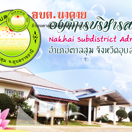
×
close
หน้า
หลัก
ข้อมูล
พื้น
ฐาน
บุคลากร
แผน
ยุทธศาสตร์
ข่าวสาร
กิจการ
สภา