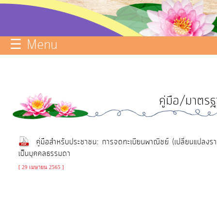
บริการ
ข้อมูล
☰ Menu
ITA
e-
Service
คู่มือ/มาตร
Q&A
การ
จัดการ
คู่มือสำหรับประชาชน: การจดทะเบียนพาณิชย์ (เปลี่ยนแปล
ความ
เป็นบุคคลธรรมดา
รู้
[ 29 เมษายน 2565 ]
การ
ดำเนิน
งาน