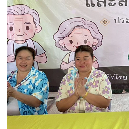
การ
ให้
บริการ
แผนการ
ใช้
จ่าย
งบ
ประมาณ
ประจำ
ปี
การ
บริหาร
และ
พัฒนา
ทรัพยากร