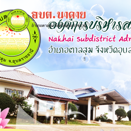
×
close
หน้า
หลัก
ข้อมูล
พื้น
ฐาน
บุคลากร
แผน
ยุทธศาสตร์
ข่าวสาร
กิจการ
สภา