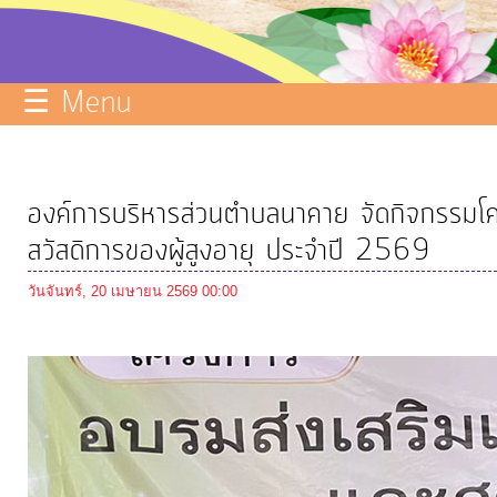
บริการ
ข้อมูล
☰ Menu
ITA
e-
Service
องค์การบริหารส่วนตำบลนาคาย จัดกิจกรรมโคร
Q&A
สวัสดิการของผู้สูงอายุ ประจำปี 2569
การ
วันจันทร์, 20 เมษายน 2569 00:00
จัดการ
ความ
รู้
การ
ดำเนิน
งาน