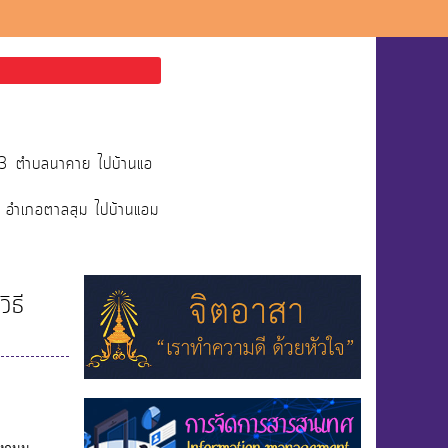
่13 ตำบลนาคาย ไปบ้านแอ
ย อำเภอตาลสุม ไปบ้านแอม
ิธี