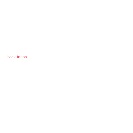
การ
ดำเนิน
การ
เพื่อ
ป้องกัน
การ
ทุจริต
back to top
มาตรการ
ภายใน
ป้องกัน
การ
ทุจริต
การ
ส่ง
เสริม
ความ