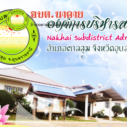
×
close
หน้า
หลัก
ข้อมูล
พื้น
ฐาน
บุคลากร
แผน
ยุทธศาสตร์
ข่าวสาร
กิจการ
สภา