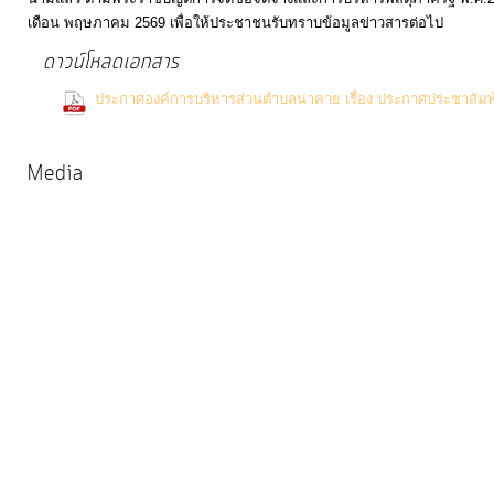
การ
เดือน พฤษภาคม 2569 เพื่อให้ประชาชนรับทราบข้อมูลข่าวสารต่อไป
ให้
ดาวน์โหลดเอกสาร
บริการ
ประกาศองค์การบริหารส่วนตำบลนาคาย เรื่อง ประกาศประชาสัม
Downloads)
แผนการ
ใช้
Media
จ่าย
งบ
ประมาณ
ประจำ
ปี
การ
บริหาร
และ
พัฒนา
ทรัพยากร